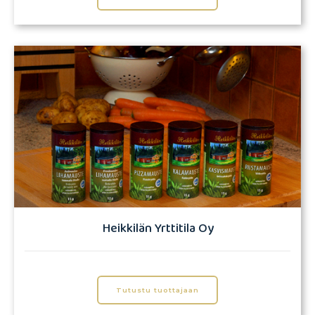
Heikkilän Yrttitila Oy
Tutustu tuottajaan