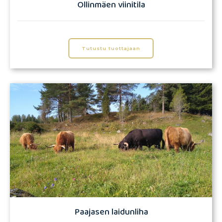
Ollinmäen viinitila
Tutustu tuottajaan
Paajasen laidunliha