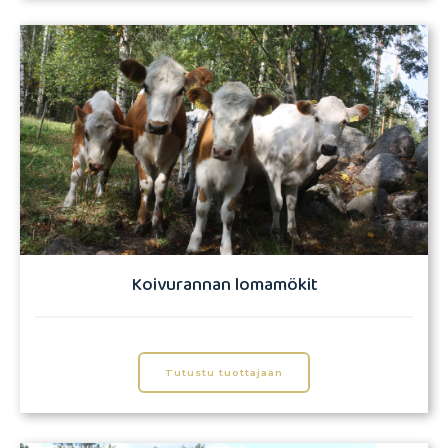
Koivurannan lomamökit
Tutustu tuottajaan