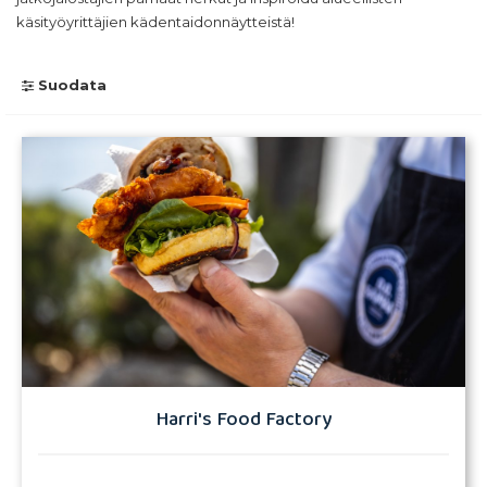
käsityöyrittäjien kädentaidonnäytteistä!
Suodata
Kaikki
Liha
Kala
Marja
Vilja
Vihannes
Juoma
Maito
Mauste
Käsityö
Harri's Food Factory