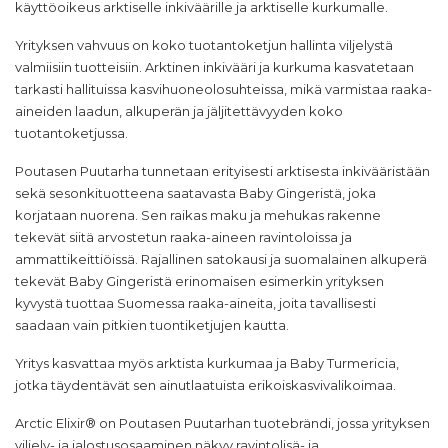
käyttöoikeus arktiselle inkiväärille ja arktiselle kurkumalle.
Yrityksen vahvuus on koko tuotantoketjun hallinta viljelystä
valmiisiin tuotteisiin. Arktinen inkivääri ja kurkuma kasvatetaan
tarkasti hallituissa kasvihuoneolosuhteissa, mikä varmistaa raaka-
aineiden laadun, alkuperän ja jäljitettävyyden koko
tuotantoketjussa.
Poutasen Puutarha tunnetaan erityisesti arktisesta inkivääristään
sekä sesonkituotteena saatavasta Baby Gingeristä, joka
korjataan nuorena. Sen raikas maku ja mehukas rakenne
tekevät siitä arvostetun raaka-aineen ravintoloissa ja
ammattikeittiöissä. Rajallinen satokausi ja suomalainen alkuperä
tekevät Baby Gingeristä erinomaisen esimerkin yrityksen
kyvystä tuottaa Suomessa raaka-aineita, joita tavallisesti
saadaan vain pitkien tuontiketjujen kautta.
Yritys kasvattaa myös arktista kurkumaa ja Baby Turmericia,
jotka täydentävät sen ainutlaatuista erikoiskasvivalikoimaa.
Arctic Elixir® on Poutasen Puutarhan tuotebrändi, jossa yrityksen
viljely- ja jalostusosaaminen näkyy ravintolisä- ja