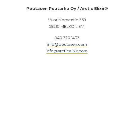
Poutasen Puutarha Oy / Arctic Elixir
®
Vuoriniementie 359
59210 MELKONIEMI
040 320 1433
info@poutasen.com
info@arcticelixir.com