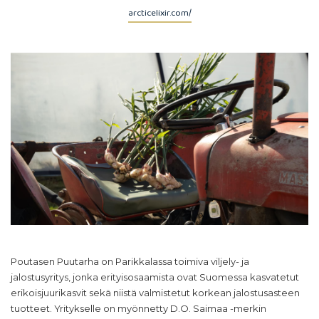
arcticelixir.com/
Poutasen Puutarha on Parikkalassa toimiva viljely- ja
jalostusyritys, jonka erityisosaamista ovat Suomessa kasvatetut
erikoisjuurikasvit sekä niistä valmistetut korkean jalostusasteen
tuotteet. Yritykselle on myönnetty D.O. Saimaa -merkin