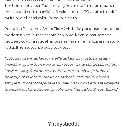
ihonhoitotuotteissa. Tuotteissa hyödynnetään muun muassa
omasta arktisesta inkivääristä valmistettuja CO₂-uutteita sekä
muita huolellisesti valittuja raaka-aineita.
Poutasen Puutarha / Arctic Elixir® yhdistää paikallisen tuotannon,
modernin kasvihuoneosaamisen ja korkean jalostusasteen
tuotteet kokonaisuudeksi, jossa saimaalainen alkuperä, laatu ja
vastuullinen tuotanto ovat keskiössä.
"
D.O. Saimaa -merkki on meille tärkeä tunnustus arktisen
inkiväärin ja arktisen kurkuman eteen tehdystä työstä. Näiden
kasvien viljely Suomessa vaatii osaamista, aikaa ja tarkasti
hallittuja olosuhteita. Meille on tärkeää, että raaka-aineen
alkuperä, tuotantotapa ja laatu näkyvät koko ketjussa viljelystä
tuoreisiin raakatuotteisiin ja valmiisiin Arctic Elixir® -tuotteisiin.
"
Yhteystiedot