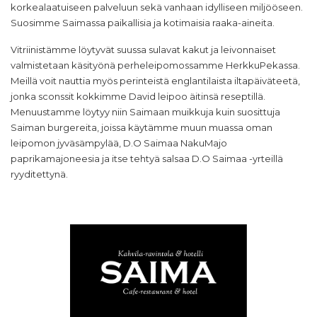
korkealaatuiseen palveluun sekä vanhaan idylliseen miljööseen.
Suosimme Saimassa paikallisia ja kotimaisia raaka-aineita.
Vitriinistämme löytyvät suussa sulavat kakut ja leivonnaiset
valmistetaan käsityönä perheleipomossamme HerkkuPekassa.
Meillä voit nauttia myös perinteistä englantilaista iltapäiväteetä,
jonka sconssit kokkimme David leipoo äitinsä reseptillä.
Menuustamme löytyy niin Saimaan muikkuja kuin suosittuja
Saiman burgereita, joissa käytämme muun muassa oman
leipomon jyväsämpylää, D.O Saimaa NakuMajo
paprikamajoneesia ja itse tehtyä salsaa D.O Saimaa -yrteillä
ryyditettynä.