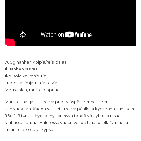
700g hanhen koipia/reisi palaa
1l Hanhen rasvaa
1kpl solo valkosipulia
Tuoretta timjamia ja salviaa
Merisuolaa, musta pippuria
Mausta lihat ja laita rasva puoli ylöspäin reunalliseen
uunivuokaan. Kaada sulatettu rasva päälle ja kypsennä uunissa n.
96c 4-8 tuntia. Kypsennys on hyvä tehdä yön yli jolloin saa
rauhassa hautua. Halutessa vuoan voi peittää foliolla/kannella.
Lihan tulee olla yli kypsää.